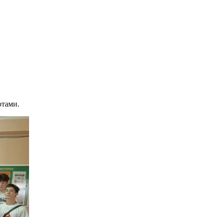
отами.